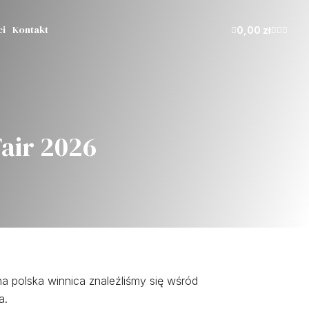
ci
Kontakt
0,00
zł
air 2026
a polska winnica znaleźliśmy się wśród
a.