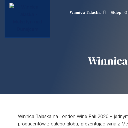
Winnica Talaska
Sklep
O
Winnica
Winnica Talaska na London Wine Fair 2026 – jednym 
producentów z całego globu, prezentując wina z Mel