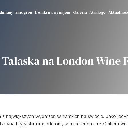
dmiany winogron
Domki na wynajem
Galeria
Atrakcje
Aktualnoś
 Talaska na London Wine F
z największych wydarzeń winiarskich na świecie. Jako jedyn
sztyna brytyjskim importerom, sommelierom i miłośnikom win