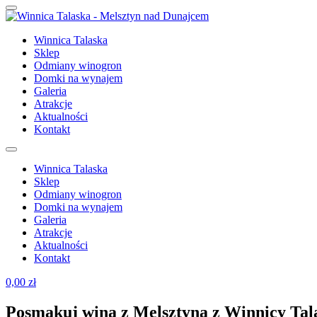
Winnica Talaska
Sklep
Odmiany winogron
Domki na wynajem
Galeria
Atrakcje
Aktualności
Kontakt
Winnica Talaska
Sklep
Odmiany winogron
Domki na wynajem
Galeria
Atrakcje
Aktualności
Kontakt
0,00
zł
Posmakuj wina z Melsztyna z Winnicy Tal